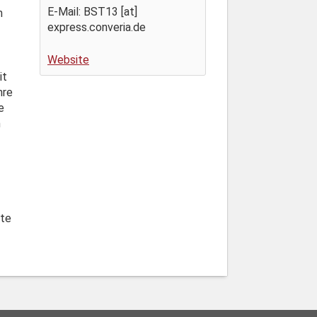
E-Mail: BST13 [at]
m
express.converia.de
Website
it
hre
e
m
nte